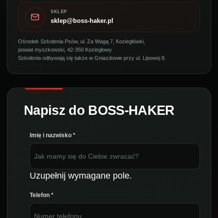
SKLEP
sklep@boss-haker.pl
Ośrodek Szkolenia Psów, ul. Za Wagą 7, Koziegłówki,
powiat myszkowski, 42-350 Koziegłowy
Szkolenia odbywają się także w Gniazdowie przy ul. Lipowej 8.
Imię i nazwisko
*
Uzupełnij wymagane pole.
Telefon
*