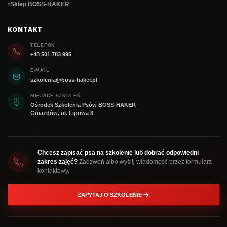
Sklep BOSS-HAKER
KONTAKT
TELEFON
+48 501 783 995
E-MAIL
szkolenia@boss-haker.pl
MIEJSCE SZKOLEŃ
Ośrodek Szkolenia Psów BOSS-HAKER
Gniazdów, ul. Lipowa 8
Chcesz zapisać psa na szkolenie lub dobrać odpowiedni
zakres zajęć?
Zadzwoń albo wyślij wiadomość przez formularz
kontaktowy.
ZAPYTAJ O SZKOLENIE