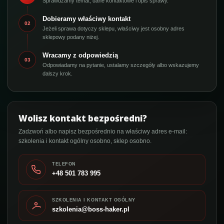
Sprawdzamy temat, dane kontaktowe i opis sprawy.
Dobieramy właściwy kontakt
02
Jeżeli sprawa dotyczy sklepu, właściwy jest osobny adres
sklepowy podany niżej.
Wracamy z odpowiedzią
03
Odpowiadamy na pytanie, ustalamy szczegóły albo wskazujemy
dalszy krok.
Wolisz kontakt bezpośredni?
Zadzwoń albo napisz bezpośrednio na właściwy adres e-mail:
szkolenia i kontakt ogólny osobno, sklep osobno.
TELEFON
+48 501 783 995
SZKOLENIA I KONTAKT OGÓLNY
szkolenia@boss-haker.pl